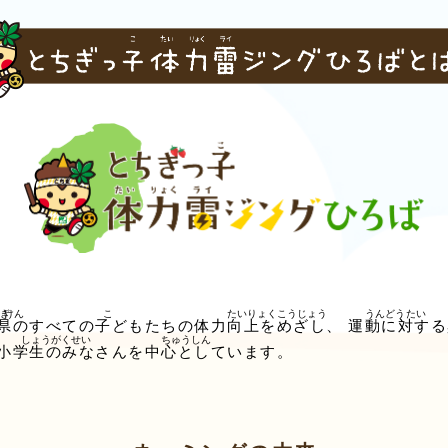
県
のすべての
子
どもたちの
体力向上
をめざし、
運動
に
対
する
小学生
のみなさんを
中心
としています。