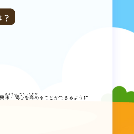
興味
・
関心
を
高
めることができるように