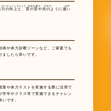
体力
の
向上
と、
雷
の
音
や
光
のように
速
い
動画や体力診断ゾーンなど、ご家庭でも
けましたら幸いです。
授業や体力テストを実施する際に活用で
や学年やクラス等で実施できるチャレン
幸いです。