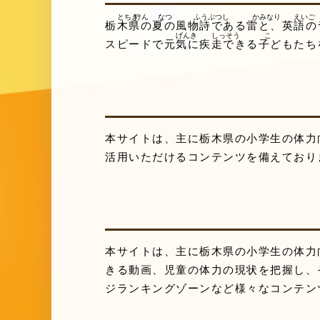
栃木
県
の
夏
の
風物詩
である
雷
と、
英語
の
スピードで
元気
に
疾走
できる
子
どもたち
本サイトは、主に栃木県の小学生の体力
活用いただけるコンテンツを備えており
本サイトは、主に栃木県の小学生の体力
きる動画、児童の体力の現状を把握し、
ジランキングゾーンなど様々なコンテン