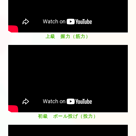
上級 握力（筋力）
初級 ボール投げ（投力）