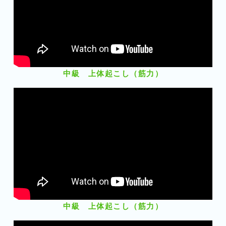
中級 上体起こし（筋力）
中級 上体起こし（筋力）