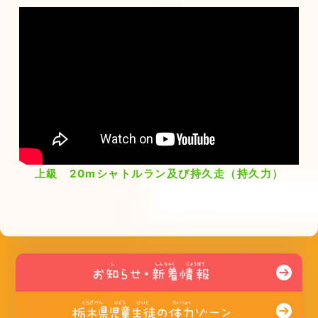
上級 20mシャトルラン及び持久走（持久力）