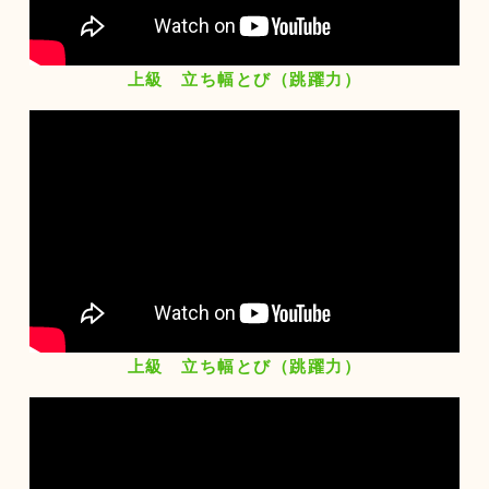
上級 立ち幅とび（跳躍力）
上級 立ち幅とび（跳躍力）