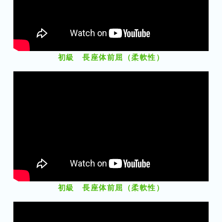
初級 長座体前屈（柔軟性）
初級 長座体前屈（柔軟性）