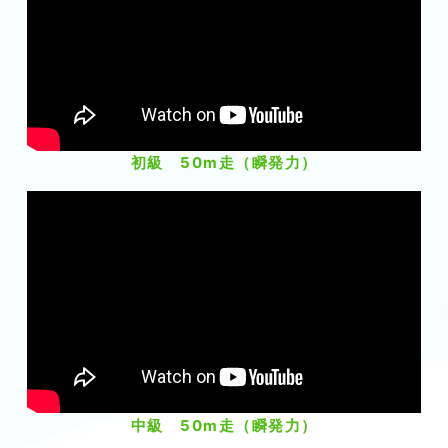
初級 50m走（瞬発力）
中級 50m走（瞬発力）