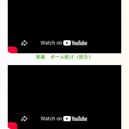
初級 ボール投げ（投力）