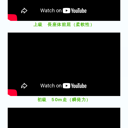
上級 長座体前屈（柔軟性）
初級 50m走（瞬発力）