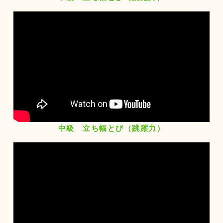
中級 立ち幅とび（跳躍力）