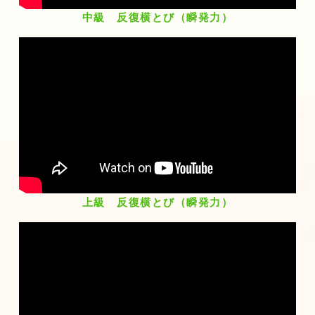
中級 反復横とび（瞬発力）
上級 反復横とび（瞬発力）