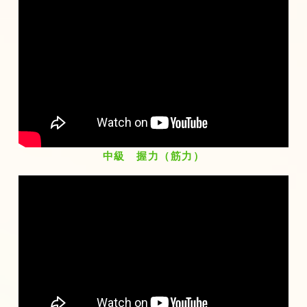
中級 握力（筋力）