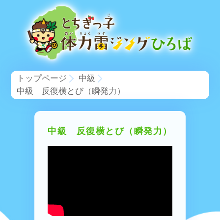
トップページ
中級
中級 反復横とび（瞬発力）
中級 反復横とび（瞬発力）